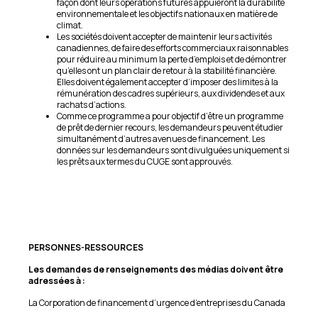
façon dont leurs opérations futures appuieront la durabilité
environnementale et les objectifs nationaux en matière de
climat.
Les sociétés doivent accepter de maintenir leurs activités
canadiennes, de faire des efforts commerciaux raisonnables
pour réduire au minimum la perte d’emplois et de démontrer
qu’elles ont un plan clair de retour à la stabilité financière.
Elles doivent également accepter d’imposer des limites à la
rémunération des cadres supérieurs, aux dividendes et aux
rachats d’actions.
Comme ce programme a pour objectif d’être un programme
de prêt de dernier recours, les demandeurs peuvent étudier
simultanément d’autres avenues de financement. Les
données sur les demandeurs sont divulguées uniquement si
les prêts aux termes du CUGE sont approuvés.
PERSONNES-RESSOURCES
Les demandes de renseignements des médias doivent être
adressées à :
La Corporation de financement d’urgence d’entreprises du Canada