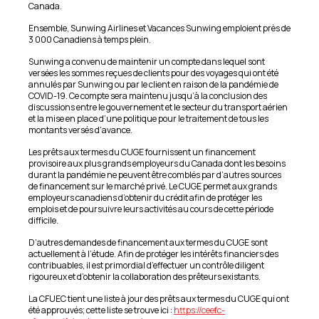
Canada.
Ensemble, Sunwing Airlines et Vacances Sunwing emploient près de
3 000 Canadiens à temps plein.
Sunwing a convenu de maintenir un compte dans lequel sont
versées les sommes reçues de clients pour des voyages qui ont été
annulés par Sunwing ou par le client en raison de la pandémie de
COVID-19. Ce compte sera maintenu jusqu’à la conclusion des
discussions entre le gouvernement et le secteur du transport aérien
et la mise en place d’une politique pour le traitement de tous les
montants versés d’avance.
Les prêts aux termes du CUGE fournissent un financement
provisoire aux plus grands employeurs du Canada dont les besoins
durant la pandémie ne peuvent être comblés par d’autres sources
de financement sur le marché privé. Le CUGE permet aux grands
employeurs canadiens d’obtenir du crédit afin de protéger les
emplois et de poursuivre leurs activités au cours de cette période
difficile.
D’autres demandes de financement aux termes du CUGE sont
actuellement à l’étude. Afin de protéger les intérêts financiers des
contribuables, il est primordial d’effectuer un contrôle diligent
rigoureux et d’obtenir la collaboration des prêteurs existants.
La CFUEC tient une liste à jour des prêts aux termes du CUGE qui ont
été approuvés; cette liste se trouve ici :
https://ceefc-