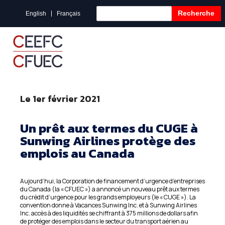
Recherche
English
Français
Le 1er février 2021
Un prêt aux termes du CUGE à
Sunwing Airlines protège des
emplois au Canada
Aujourd’hui, la Corporation de financement d’urgence d’entreprises
du Canada (la « CFUEC ») a annoncé un nouveau prêt aux termes
du crédit d’urgence pour les grands employeurs (le « CUGE »). La
convention donne à Vacances Sunwing Inc. et à Sunwing Airlines
Inc. accès à des liquidités se chiffrant à 375 millions de dollars afin
de protéger des emplois dans le secteur du transport aérien au