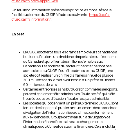
cfuec.ca/fr/prets-approuves/
.
Un feuillet d’information présente les principales modalités de la
facilité aux termes du CUGE à l’adresse suivante :
https://ceefc-
cfuec.ca/fr/information/
.
En bref
Le CUGE est offert à tous les grands employeurs canadiens à
but lucratif qui ont une incidence importante sur l’économie
du Canada et qui offrent des millions d’emplois aux
Canadiens. Les sociétés du secteur financier ne sont pas
admissibles au CUGE. Pour être admissible au CUGE, une
société doit réaliser un chiffre d’affaires annuel de plus de
300 millions de dollars et avoir besoin d’un prêt d’au moins
60 millions de dollars.
Certaines entreprises sans but lucratif, comme les aéroports,
peuvent également être admissibles. Toute société qui a été
trouvée coupable d’évasion fiscale n’est pas admissible.
Les sociétés qui obtiennent un prêt aux termes du CUGE sont
tenues de s’engager à publier annuellement des rapports de
divulgation de l’information liée au climat, conformément
aux exigences du Groupe de travail sur la divulgation de
l’information financière relative aux changements
climatiques du Conseil de stabilité financière. Cela inclut la